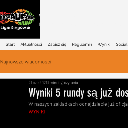
WARSZAWSKA LIGA BIEGOWA
Najlepszy w Polsce projekt biegowy dla dziec
Start
Aktualności
Zapisz się
Regulamin
Wyniki
Social
Najnowsze wiadomości
21 cze 2021
1 minut(y) czytania
Wyniki 5 rundy są już do
W naszych zakładkach odnajdziecie już oficja
WYNIKI