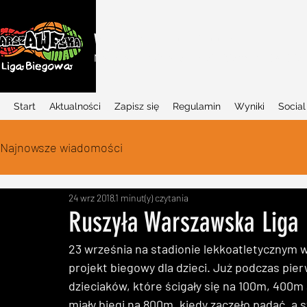
WARSZAWSKA LIGA BIEGOWA
Najlepszy w Polsce projekt biegowy dla dziec
Start
Aktualności
Zapisz się
Regulamin
Wyniki
Social
Najnowsze wiadomości
24 wrz 2018
1 minut(y) czytania
Ruszyła Warszawska Liga
23 września na stadionie lekkoatletycznym 
projekt biegowy dla dzieci. Już podczas pier
dzieciaków, które ścigały się na 100m, 400
miały biegi na 800m, kiedy zaczęło padać, a st