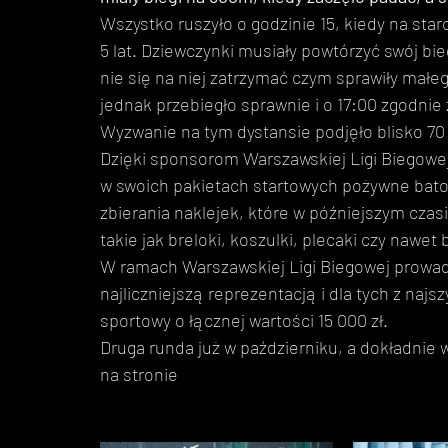
Wszystko ruszyło o godzinie 15, kiedy na star
5 lat. Dziewczynki musiały powtórzyć swój bie
nie się na niej zatrzymać czym sprawiły mał
jednak przebiegło sprawnie i o 17:00 zgodnie
Wyzwanie na tym dystansie podjęło blisko 70 
Dzięki sponsorom Warszawskiej Ligi Biegowej
w swoich pakietach startowych pożywne baton
zbierania naklejek, które w późniejszym cza
takie jak breloki, koszulki, plecaki czy nawet 
W ramach Warszawskiej Ligi Biegowej prowadzo
najliczniejszą reprezentacją i dla tych z naj
sportowy o łącznej wartości 15 000 zł.
Druga runda już w październiku, a dokładnie 
na stronie 
www.warszawskaligabiegowa.pl.
#warszawskaligabiegowa
#ligabiegowa
#bieg