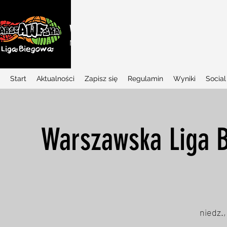
WARSZAWSKA LIGA BIEGOWA
Najlepszy w Polsce projekt biegowy dla dziec
Start
Aktualności
Zapisz się
Regulamin
Wyniki
Social
Warszawska Liga B
niedz.,