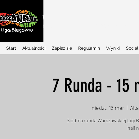
WARSZAWSKA LIGA BIEGOWA
Najlepszy w Polsce projekt biegowy dla dziec
Start
Aktualności
Zapisz się
Regulamin
Wyniki
Social
7 Runda - 15 
niedz., 15 mar
  |  
Aka
Siódma runda Warszawskiej Ligi B
hali 