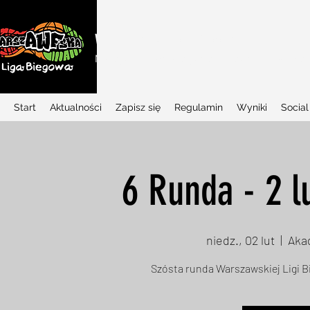
WARSZAWSKA LIGA BIEGOWA
Najlepszy w Polsce projekt biegowy dla dziec
Start
Aktualności
Zapisz się
Regulamin
Wyniki
Social
6 Runda - 2 
niedz., 02 lut
  |  
Aka
Szósta runda Warszawskiej Ligi B