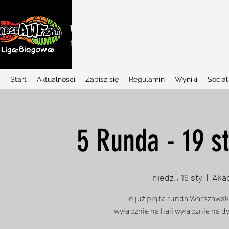
WARSZAWSKA LIGA BIEGOWA
Najlepszy w Polsce projekt biegowy dla dziec
Start
Aktualności
Zapisz się
Regulamin
Wyniki
Social
5 Runda - 19 s
niedz., 19 sty
  |  
Aka
To już piąta runda Warszawski
wyłącznie na hali wyłącznie na 