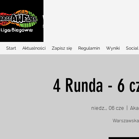
WARSZAWSKA LIGA BIEGOWA
Najlepszy w Polsce projekt biegowy dla dziec
Start
Aktualności
Zapisz się
Regulamin
Wyniki
Social
4 Runda - 6 c
niedz., 06 cze
  |  
Aka
Warszawska 