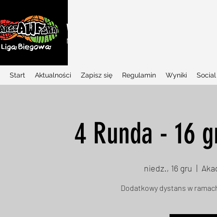
WARSZAWSKA LIGA BIEGOWA
Najlepszy w Polsce projekt biegowy dla dziec
Start
Aktualności
Zapisz się
Regulamin
Wyniki
Social
4 Runda - 16 g
niedz., 16 gru
  |  
Aka
Dodatkowy dystans w ramach 