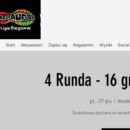
WARSZAWSKA LIGA BIEGOWA
Najlepszy w Polsce projekt biegowy dla dziec
Start
Aktualności
Zapisz się
Regulamin
Wyniki
Social
4 Runda - 16 g
pt., 07 gru
  |  
Akad
Dodatkowy dystans w ramach 