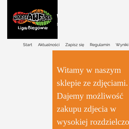
WARSZAWSKA LIGA BIEGOWA
Najlepszy w Polsce projekt biegowy d
Start
Aktualności
Zapisz się
Regulamin
Wyniki
Witamy w naszym
sklepie ze zdjęciami.
Dajemy możliwość
zakupu zdjecia w
wysokiej rozdzielczo