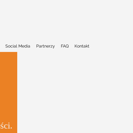
la dzieci w wieku 7-14 lat
Social Media
Partnerzy
FAQ
Kontakt
ści.