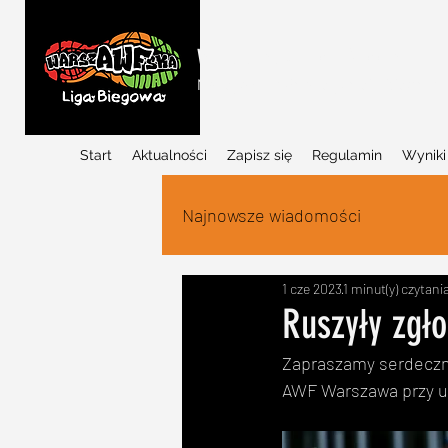
WARSZAWSKA LIGA BIEGOWA
Najlepszy w Polsce projekt biegowy d
Start
Aktualności
Zapisz się
Regulamin
Wyniki
Najnowsze wiadomości
1 cze 2023
1 minut(y) czytani
Ruszyły zgło
Zapraszamy serdecznie
AWF Warszawa przy ul