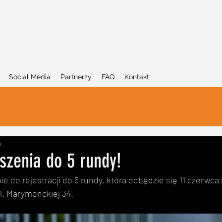
la dzieci w wieku 7-14 lat
Social Media
Partnerzy
FAQ
Kontakt
a
szenia do 5 rundy!
 do rejestracji do 5 rundy, która odbędzie się 11 czerwca 
. Marymonckiej 34.